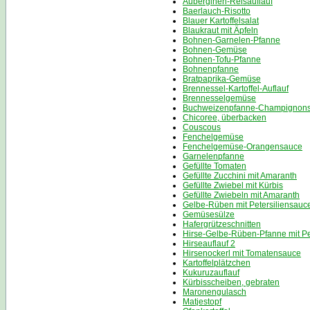
Auberginen-Reisauflauf
Baerlauch-Risotto
Blauer Kartoffelsalat
Blaukraut mit Äpfeln
Bohnen-Garnelen-Pfanne
Bohnen-Gemüse
Bohnen-Tofu-Pfanne
Bohnenpfanne
Bratpaprika-Gemüse
Brennessel-Kartoffel-Auflauf
Brennesselgemüse
Buchweizenpfanne-Champignons
Chicoree, überbacken
Couscous
Fenchelgemüse
Fenchelgemüse-Orangensauce
Garnelenpfanne
Gefüllte Tomaten
Gefüllte Zucchini mit Amaranth
Gefüllte Zwiebel mit Kürbis
Gefüllte Zwiebeln mit Amaranth
Gelbe-Rüben mit Petersiliensauc
Gemüsesülze
Hafergrützeschnitten
Hirse-Gelbe-Rüben-Pfanne mit Pe
Hirseauflauf 2
Hirsenockerl mit Tomatensauce
Kartoffelplätzchen
Kukuruzauflauf
Kürbisscheiben, gebraten
Maronengulasch
Matjestopf