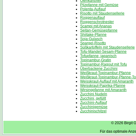
Ofenkartoffel
Pilzpfanne mit Gemüse
Polenta-Auflauf
Risotto mit Staudensellerie
Roggenauflauf
Roggenschrotnester
Scampi mit Ananas
Seitan-Gemüsepfanne
Shiitake-Pfanne
Soja-Gulasch
Spargel-Risotto
Süßkartoffeln mit Staudensellerie
Tofu-Mandel-Sesam-Pfanne
Tofupfanne, japanisch
Topinambur-Gratin
Topinambur-Ragout mit Tofu
Überbackene Zucchini
Weißkraut-Topinambur-Pfanne
Weißkraut-Topinambur-Pfanne-To
Weisskraut-Auflauf mit Amaranth
Weisskraut-Paprika-Pfanne
Wirsingpfanne mit Amaranth
Zucchini Nudeln
Zucchini, gefüllt
Zucchini-Auflauf
Zucchinigemüse
Zucchinischitzel
© 2026 Birgit 
Für das optimale Anz