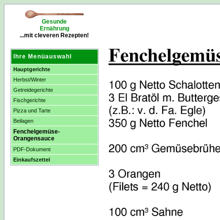
Gesunde
Ernährung
...mit cleveren Rezepten!
Ihre Menüauswahl
Hauptgerichte
Herbst/Winter
Getreidegerichte
Fischgerichte
Pizza und Tarte
Beilagen
Fenchelgemüse-
Orangensauce
PDF-Dokument
Einkaufszettel