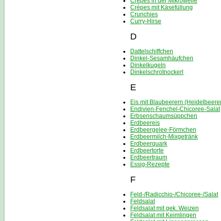
Crépes in der Mikrowelle
Crépes mit Käsefüllung
Crunchies
Curry-Hirse
D
Dattelschiffchen
Dinkel-Sesamhäufchen
Dinkelkugeln
Dinkelschrotnockerl
E
Eis mit Blaubeerern (Heidelbeere
Endivien-Fenchel-Chicoree-Salat
Erbsenschaumsüppchen
Erdbeereis
Erdbeergelee-Förmchen
Erdbeermilch-Mixgetränk
Erdbeerquark
Erdbeertorte
Erdbeertraum
Essig-Rezepte
F
Feld-/Radicchio-/Chicoree-/Salat
Feldsalat
Feldsalat mit gek. Weizen
Feldsalat mit Keimlingen