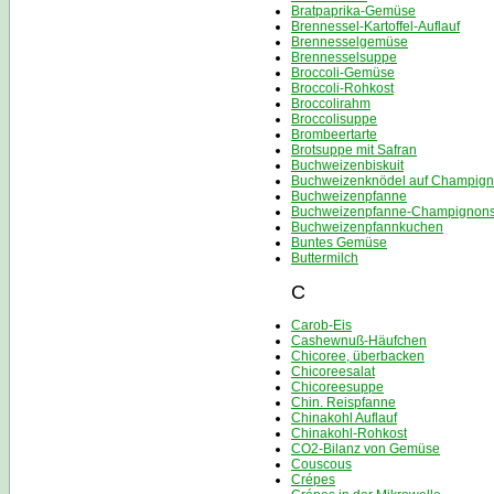
Bratpaprika-Gemüse
Brennessel-Kartoffel-Auflauf
Brennesselgemüse
Brennesselsuppe
Broccoli-Gemüse
Broccoli-Rohkost
Broccolirahm
Broccolisuppe
Brombeertarte
Brotsuppe mit Safran
Buchweizenbiskuit
Buchweizenknödel auf Champign
Buchweizenpfanne
Buchweizenpfanne-Champignons
Buchweizenpfannkuchen
Buntes Gemüse
Buttermilch
C
Carob-Eis
Cashewnuß-Häufchen
Chicoree, überbacken
Chicoreesalat
Chicoreesuppe
Chin. Reispfanne
Chinakohl Auflauf
Chinakohl-Rohkost
CO2-Bilanz von Gemüse
Couscous
Crépes