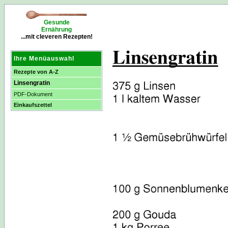
Gesunde
Ernährung
...mit cleveren Rezepten!
Ihre Menüauswahl
Rezepte von A-Z
Linsengratin
PDF-Dokument
Einkaufszettel