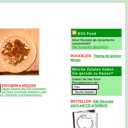
RSS Feed
Neue Rezepte als dynamische
Lesezeichen!
Hier kostenlos abonnieren
RÜCKBLICK:
Thema im letzten
Monat
Welche Zutaten haben
Sie gerade zu Hause?
Geben Sie hier Ihren
Rezeptwunsch ein
SPEICHERN & DRUCKEN
Dieses Rezept als PDF-Dokument
auf Ihren Computer kopieren: zum
en, Sammeln und Ausprobieren.
BESTELLEN:
Alle Rezepte
auch auf CD erhältlich!