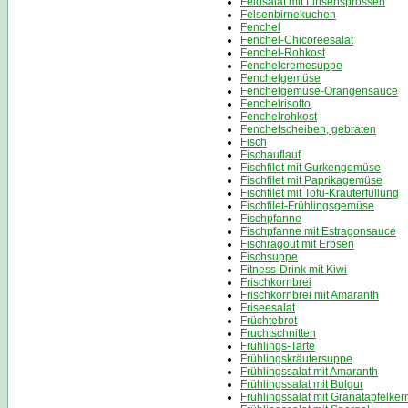
Feldsalat mit Linsensprossen
Felsenbirnekuchen
Fenchel
Fenchel-Chicoreesalat
Fenchel-Rohkost
Fenchelcremesuppe
Fenchelgemüse
Fenchelgemüse-Orangensauce
Fenchelrisotto
Fenchelrohkost
Fenchelscheiben, gebraten
Fisch
Fischauflauf
Fischfilet mit Gurkengemüse
Fischfilet mit Paprikagemüse
Fischfilet mit Tofu-Kräuterfüllung
Fischfilet-Frühlingsgemüse
Fischpfanne
Fischpfanne mit Estragonsauce
Fischragout mit Erbsen
Fischsuppe
Fitness-Drink mit Kiwi
Frischkornbrei
Frischkornbrei mit Amaranth
Friseesalat
Früchtebrot
Fruchtschnitten
Frühlings-Tarte
Frühlingskräutersuppe
Frühlingssalat mit Amaranth
Frühlingssalat mit Bulgur
Frühlingssalat mit Granatapfelke