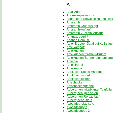
A
Agar-Agar
Ahornsirup-Zimt-Eis
Allgemeine Hinweise zu den Rez
Amaranth
Amaranth Grundrezept
Amaranth-Auflauf
Amaranth-Zucchini Auflauf
Ananas, gegrillt
Ananas-Gemüse
Apfel-Erdbeer-Salat auf Kefirsauc
Apfelkompott
Apfelkuchen
Apfelkuchen(Cashew-Bruch)
Apfelkuchen(Sonnenblumenkern
Apfelpie
Apfelstrudel
Apfelsuppe
Aprikosen Kokos Makronen
Aprikosenknödel
Aprikosenkuchen
Artischocke
Artischockenpfanne
Auberginen mit pikanter Tofufüllu
Auberginen, gebacken
Auberginen-Reisauflauf
Auberginenauflauf
Avocadobrotaufstrich
Avocadosuppe
Avocadosuppe 2