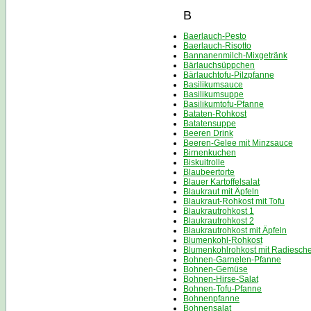
B
Baerlauch-Pesto
Baerlauch-Risotto
Bannanenmilch-Mixgetränk
Bärlauchsüppchen
Bärlauchtofu-Pilzpfanne
Basilikumsauce
Basilikumsuppe
Basilikumtofu-Pfanne
Bataten-Rohkost
Batatensuppe
Beeren Drink
Beeren-Gelee mit Minzsauce
Birnenkuchen
Biskuitrolle
Blaubeertorte
Blauer Kartoffelsalat
Blaukraut mit Äpfeln
Blaukraut-Rohkost mit Tofu
Blaukrautrohkost 1
Blaukrautrohkost 2
Blaukrautrohkost mit Äpfeln
Blumenkohl-Rohkost
Blumenkohlrohkost mit Radiesch
Bohnen-Garnelen-Pfanne
Bohnen-Gemüse
Bohnen-Hirse-Salat
Bohnen-Tofu-Pfanne
Bohnenpfanne
Bohnensalat