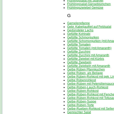
Frühlingssalat mit Spargel
Frühlingssalat-Gänseblümchen
Frühlingszwiebel Gemüse
G
Garnelenpfanne
Gebr. Kabeljaufilet auf Feldsalat
Gedünsteter Lachs
Gefüllte Kohlrabi
Gefüllte Schmorgurken
Gefüllte Schomorgurken (mit Ama
Gefüllte Tomaten
Gefüllte Tomaten (mit Amaranth)
Gefüllte Zucchini
Gefüllte Zucchini mit Amaranth
Gefüllte Zwiebel mit Kürbis
Gefüllte Zwiebeln
Gefüllte Zwiebeln mit Amaranth
Gelbe Rüben Pfannkuchen
Gelbe Rüben, als Beilage
Gelbe Rüben-Rohkost mit gek. Li
Gelbe Rübenrohkost
Gelbe-Rüben mit Petersiliensauc
Gelbe-Rüben-Lauch-Rohkost
Gelbe-Rüben-Rohkost
Gelbe-Rüben-Rohkost mit Fenche
Gelbe-Rüben-Rohkost mit Tofusa
Gelbe-Rüben-Suppe
Gelbe-Rüben-Torte
Gelbe-Rueben-Rohkost mit Seller
Gemischter Salat