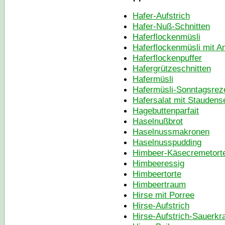
Hafer-Aufstrich
Hafer-Nuß-Schnitten
Haferflockenmüsli
Haferflockenmüsli mit A
Haferflockenpuffer
Hafergrützeschnitten
Hafermüsli
Hafermüsli-Sonntagsrez
Hafersalat mit Staudense
Hagebuttenparfait
Haselnußbrot
Haselnussmakronen
Haselnusspudding
Himbeer-Käsecremetort
Himbeeressig
Himbeertorte
Himbeertraum
Hirse mit Porree
Hirse-Aufstrich
Hirse-Aufstrich-Sauerkr