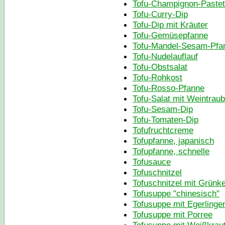
Tofu-Champignon-Paste
Tofu-Curry-Dip
Tofu-Dip mit Kräuter
Tofu-Gemüsepfanne
Tofu-Mandel-Sesam-Pfa
Tofu-Nudelauflauf
Tofu-Obstsalat
Tofu-Rohkost
Tofu-Rosso-Pfanne
Tofu-Salat mit Weintrau
Tofu-Sesam-Dip
Tofu-Tomaten-Dip
Tofufruchtcreme
Tofupfanne, japanisch
Tofupfanne, schnelle
Tofusauce
Tofuschnitzel
Tofuschnitzel mit Grünk
Tofusuppe "chinesisch"
Tofusuppe mit Egerlinge
Tofusuppe mit Porree