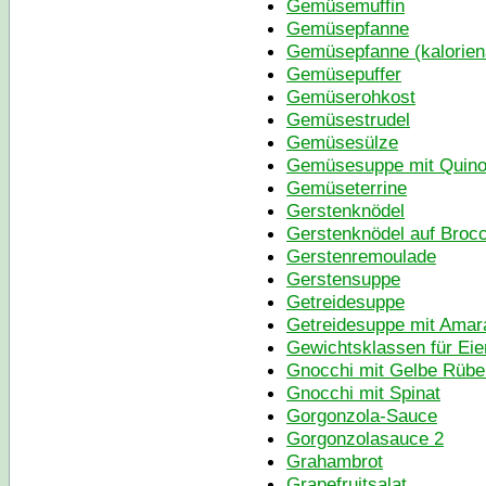
Gemüsemuffin
Gemüsepfanne
Gemüsepfanne (kalorie
Gemüsepuffer
Gemüserohkost
Gemüsestrudel
Gemüsesülze
Gemüsesuppe mit Quino
Gemüseterrine
Gerstenknödel
Gerstenknödel auf Broc
Gerstenremoulade
Gerstensuppe
Getreidesuppe
Getreidesuppe mit Amar
Gewichtsklassen für Eie
Gnocchi mit Gelbe Rübe
Gnocchi mit Spinat
Gorgonzola-Sauce
Gorgonzolasauce 2
Grahambrot
Grapefruitsalat