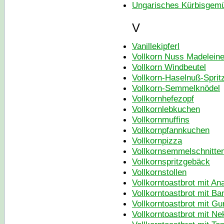
Ungarisches Kürbisgem
V
Vanillekipferl
Vollkorn Nuss Madelein
Vollkorn Windbeutel
Vollkorn-Haselnuß-Spri
Vollkorn-Semmelknödel
Vollkornhefezopf
Vollkornlebkuchen
Vollkornmuffins
Vollkornpfannkuchen
Vollkornpizza
Vollkornsemmelschnitte
Vollkornspritzgebäck
Vollkornstollen
Vollkorntoastbrot mit A
Vollkorntoastbrot mit B
Vollkorntoastbrot mit G
Vollkorntoastbrot mit Ne