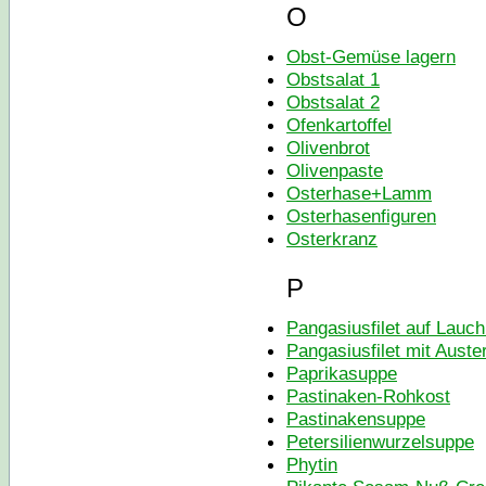
O
Obst-Gemüse lagern
Obstsalat 1
Obstsalat 2
Ofenkartoffel
Olivenbrot
Olivenpaste
Osterhase+Lamm
Osterhasenfiguren
Osterkranz
P
Pangasiusfilet auf Lauch
Pangasiusfilet mit Auste
Paprikasuppe
Pastinaken-Rohkost
Pastinakensuppe
Petersilienwurzelsuppe
Phytin