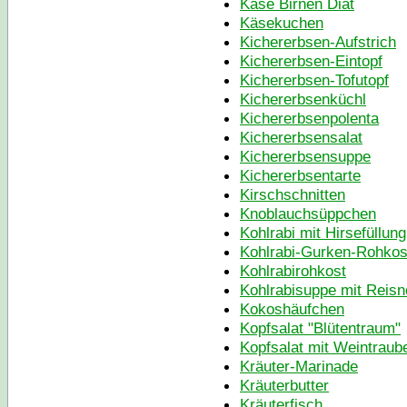
Käse Birnen Diät
Käsekuchen
Kichererbsen-Aufstrich
Kichererbsen-Eintopf
Kichererbsen-Tofutopf
Kichererbsenküchl
Kichererbsenpolenta
Kichererbsensalat
Kichererbsensuppe
Kichererbsentarte
Kirschschnitten
Knoblauchsüppchen
Kohlrabi mit Hirsefüllung
Kohlrabi-Gurken-Rohkos
Kohlrabirohkost
Kohlrabisuppe mit Reisn
Kokoshäufchen
Kopfsalat "Blütentraum"
Kopfsalat mit Weintraub
Kräuter-Marinade
Kräuterbutter
Kräuterfisch