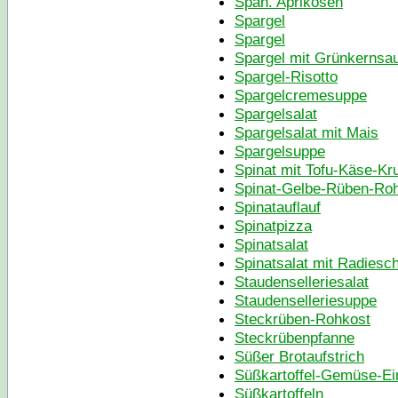
Span. Aprikosen
Spargel
Spargel
Spargel mit Grünkernsa
Spargel-Risotto
Spargelcremesuppe
Spargelsalat
Spargelsalat mit Mais
Spargelsuppe
Spinat mit Tofu-Käse-Kr
Spinat-Gelbe-Rüben-Rohk
Spinatauflauf
Spinatpizza
Spinatsalat
Spinatsalat mit Radiesc
Staudenselleriesalat
Staudenselleriesuppe
Steckrüben-Rohkost
Steckrübenpfanne
Süßer Brotaufstrich
Süßkartoffel-Gemüse-Ei
Süßkartoffeln