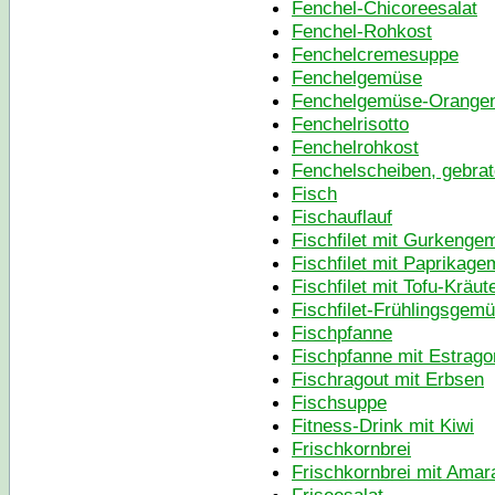
Fenchel-Chicoreesalat
Fenchel-Rohkost
Fenchelcremesuppe
Fenchelgemüse
Fenchelgemüse-Orange
Fenchelrisotto
Fenchelrohkost
Fenchelscheiben, gebra
Fisch
Fischauflauf
Fischfilet mit Gurkenge
Fischfilet mit Paprikag
Fischfilet mit Tofu-Kräut
Fischfilet-Frühlingsgem
Fischpfanne
Fischpfanne mit Estrag
Fischragout mit Erbsen
Fischsuppe
Fitness-Drink mit Kiwi
Frischkornbrei
Frischkornbrei mit Amar