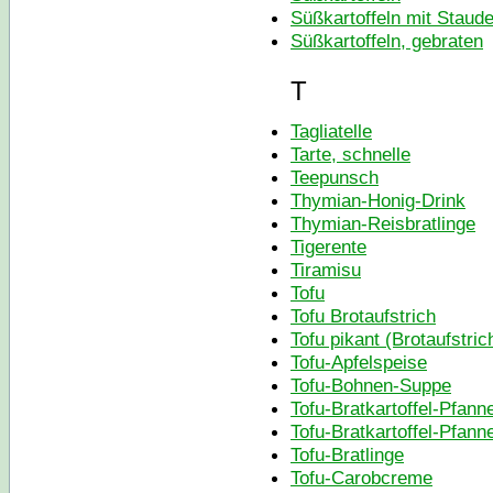
Süßkartoffeln mit Staude
Süßkartoffeln, gebraten
T
Tagliatelle
Tarte, schnelle
Teepunsch
Thymian-Honig-Drink
Thymian-Reisbratlinge
Tigerente
Tiramisu
Tofu
Tofu Brotaufstrich
Tofu pikant (Brotaufstric
Tofu-Apfelspeise
Tofu-Bohnen-Suppe
Tofu-Bratkartoffel-Pfann
Tofu-Bratkartoffel-Pfann
Tofu-Bratlinge
Tofu-Carobcreme