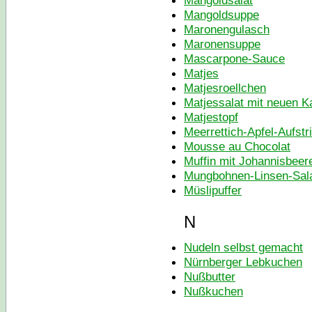
Mangoldsalat
Mangoldsuppe
Maronengulasch
Maronensuppe
Mascarpone-Sauce
Matjes
Matjesroellchen
Matjessalat mit neuen Ka
Matjestopf
Meerrettich-Apfel-Aufstr
Mousse au Chocolat
Muffin mit Johannisbeer
Mungbohnen-Linsen-Sal
Müslipuffer
N
Nudeln selbst gemacht
Nürnberger Lebkuchen
Nußbutter
Nußkuchen