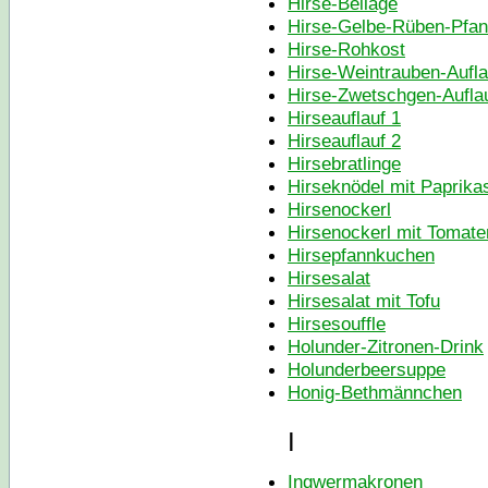
Hirse-Beilage
Hirse-Gelbe-Rüben-Pfann
Hirse-Rohkost
Hirse-Weintrauben-Aufla
Hirse-Zwetschgen-Aufla
Hirseauflauf 1
Hirseauflauf 2
Hirsebratlinge
Hirseknödel mit Paprik
Hirsenockerl
Hirsenockerl mit Tomat
Hirsepfannkuchen
Hirsesalat
Hirsesalat mit Tofu
Hirsesouffle
Holunder-Zitronen-Drink
Holunderbeersuppe
Honig-Bethmännchen
I
Ingwermakronen