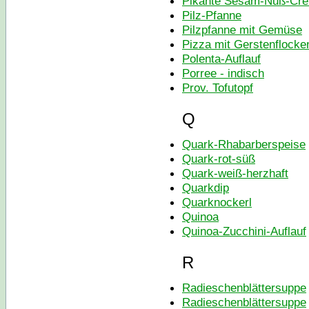
Pikante Sesam-Nuß-Cr
Pilz-Pfanne
Pilzpfanne mit Gemüse
Pizza mit Gerstenflocke
Polenta-Auflauf
Porree - indisch
Prov. Tofutopf
Q
Quark-Rhabarberspeise
Quark-rot-süß
Quark-weiß-herzhaft
Quarkdip
Quarknockerl
Quinoa
Quinoa-Zucchini-Auflauf
R
Radieschenblättersuppe
Radieschenblättersuppe