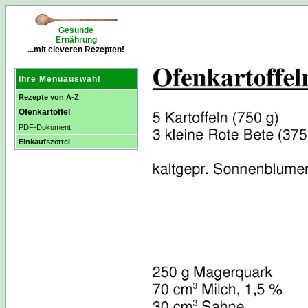
Gesunde
Ernährung
...mit cleveren Rezepten!
Ihre Menüauswahl
Rezepte von A-Z
Ofenkartoffel
PDF-Dokument
Einkaufszettel