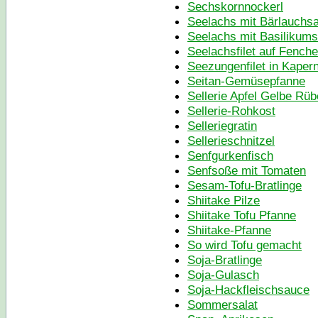
Sechskornnockerl
Seelachs mit Bärlauchs
Seelachs mit Basilikum
Seelachsfilet auf Fench
Seezungenfilet in Kaper
Seitan-Gemüsepfanne
Sellerie Apfel Gelbe Rü
Sellerie-Rohkost
Selleriegratin
Sellerieschnitzel
Senfgurkenfisch
Senfsoße mit Tomaten
Sesam-Tofu-Bratlinge
Shiitake Pilze
Shiitake Tofu Pfanne
Shiitake-Pfanne
So wird Tofu gemacht
Soja-Bratlinge
Soja-Gulasch
Soja-Hackfleischsauce
Sommersalat