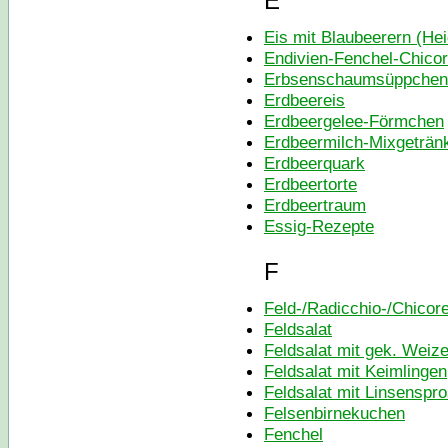
E
Eis mit Blaubeerern (He
Endivien-Fenchel-Chicor
Erbsenschaumsüppchen
Erdbeereis
Erdbeergelee-Förmchen
Erdbeermilch-Mixgeträn
Erdbeerquark
Erdbeertorte
Erdbeertraum
Essig-Rezepte
F
Feld-/Radicchio-/Chicore
Feldsalat
Feldsalat mit gek. Weiz
Feldsalat mit Keimlingen
Feldsalat mit Linsenspr
Felsenbirnekuchen
Fenchel