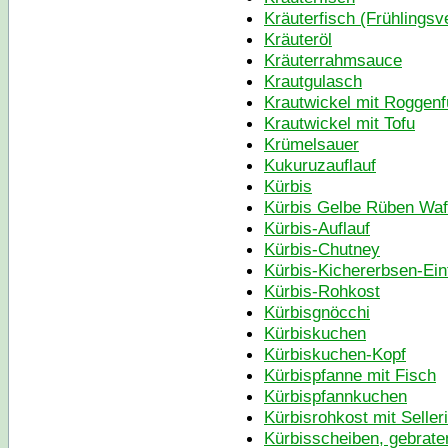
Kräuterfisch (Frühlingsv
Kräuteröl
Kräuterrahmsauce
Krautgulasch
Krautwickel mit Roggenf
Krautwickel mit Tofu
Krümelsauer
Kukuruzauflauf
Kürbis
Kürbis Gelbe Rüben Waf
Kürbis-Auflauf
Kürbis-Chutney
Kürbis-Kichererbsen-Ein
Kürbis-Rohkost
Kürbisgnöcchi
Kürbiskuchen
Kürbiskuchen-Kopf
Kürbispfanne mit Fisch
Kürbispfannkuchen
Kürbisrohkost mit Seller
Kürbisscheiben, gebrate