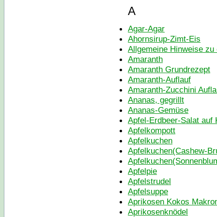
A
Agar-Agar
Ahornsirup-Zimt-Eis
Allgemeine Hinweise zu
Amaranth
Amaranth Grundrezept
Amaranth-Auflauf
Amaranth-Zucchini Aufla
Ananas, gegrillt
Ananas-Gemüse
Apfel-Erdbeer-Salat auf 
Apfelkompott
Apfelkuchen
Apfelkuchen(Cashew-Br
Apfelkuchen(Sonnenblu
Apfelpie
Apfelstrudel
Apfelsuppe
Aprikosen Kokos Makro
Aprikosenknödel