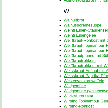
Vollkorntoastbrot mit T
W
Walnußbrot
Walnusscremesuppe
Weintrauben-Staudensel
Weintraubengelee
Weißkraut-Rohkost mit 
Weißkraut-Topinambur-
Weißkraut-Topinambur-P
Weißkrautpfanne mit Süß
Weißkrautrohkost
Weißkrautrohkost mit W
Weisskraut-Auflauf mit 
Weisskraut-Paprika-Pfa
Weizenvollkornwaffeln
Wildgemüse
Wildgemüse (wissenswe
Wildkräutersalat
Wirsing Topinambur Ge
Wirsing-Rohkost