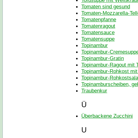
Tofusuppe mit Weißkrau
Tomaten sind gesund
Tomaten-Mozzarella-Tell
Tomatenpfanne
Tomatenragout
Tomatensauce
Tomatensuppe
Topinambur
Topinambur-Cremesupp
Topinambur-Gratin
Topinambur-Ragout mit 
Topinambur-Rohkost mi
Topinambur-Rohkostsala
Topinamburscheiben, ge
Traubenkur
Ü
Überbackene Zucchini
U