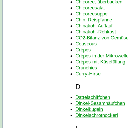
Chicoree, überbacken
Chicoreesalat
Chicoreesuppe
Chin. Reispfanne
Chinakohl Auflauf
Chinakohl-Rohkost
CO2-Bilanz von Gemüs
Couscous
Crépes
Crépes in der Mikrowell
Crépes mit Käsefüllung
Crunchies
Curry-Hirse
D
Dattelschiffchen
Dinkel-Sesamhäufchen
Dinkelkugeln
Dinkelschrotnockerl