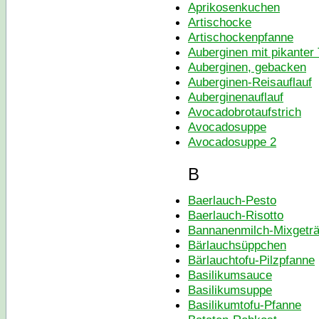
Aprikosenkuchen
Artischocke
Artischockenpfanne
Auberginen mit pikanter 
Auberginen, gebacken
Auberginen-Reisauflauf
Auberginenauflauf
Avocadobrotaufstrich
Avocadosuppe
Avocadosuppe 2
B
Baerlauch-Pesto
Baerlauch-Risotto
Bannanenmilch-Mixgetr
Bärlauchsüppchen
Bärlauchtofu-Pilzpfanne
Basilikumsauce
Basilikumsuppe
Basilikumtofu-Pfanne