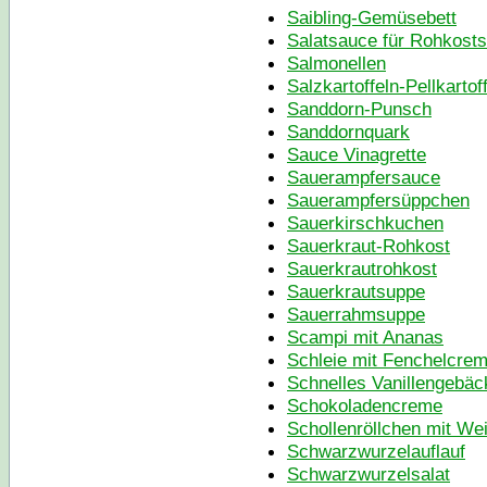
Saibling-Gemüsebett
Salatsauce für Rohkosts
Salmonellen
Salzkartoffeln-Pellkartof
Sanddorn-Punsch
Sanddornquark
Sauce Vinagrette
Sauerampfersauce
Sauerampfersüppchen
Sauerkirschkuchen
Sauerkraut-Rohkost
Sauerkrautrohkost
Sauerkrautsuppe
Sauerrahmsuppe
Scampi mit Ananas
Schleie mit Fenchelcre
Schnelles Vanillengebäc
Schokoladencreme
Schollenröllchen mit We
Schwarzwurzelauflauf
Schwarzwurzelsalat