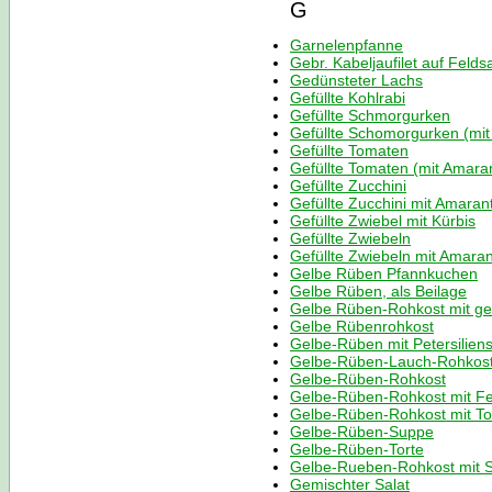
G
Garnelenpfanne
Gebr. Kabeljaufilet auf Feldsa
Gedünsteter Lachs
Gefüllte Kohlrabi
Gefüllte Schmorgurken
Gefüllte Schomorgurken (mit
Gefüllte Tomaten
Gefüllte Tomaten (mit Amara
Gefüllte Zucchini
Gefüllte Zucchini mit Amaran
Gefüllte Zwiebel mit Kürbis
Gefüllte Zwiebeln
Gefüllte Zwiebeln mit Amara
Gelbe Rüben Pfannkuchen
Gelbe Rüben, als Beilage
Gelbe Rüben-Rohkost mit ge
Gelbe Rübenrohkost
Gelbe-Rüben mit Petersilien
Gelbe-Rüben-Lauch-Rohkos
Gelbe-Rüben-Rohkost
Gelbe-Rüben-Rohkost mit F
Gelbe-Rüben-Rohkost mit T
Gelbe-Rüben-Suppe
Gelbe-Rüben-Torte
Gelbe-Rueben-Rohkost mit Se
Gemischter Salat