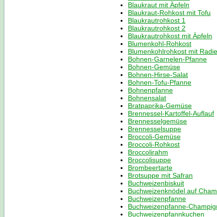
Blaukraut mit Äpfeln
Blaukraut-Rohkost mit Tofu
Blaukrautrohkost 1
Blaukrautrohkost 2
Blaukrautrohkost mit Äpfeln
Blumenkohl-Rohkost
Blumenkohlrohkost mit Radi
Bohnen-Garnelen-Pfanne
Bohnen-Gemüse
Bohnen-Hirse-Salat
Bohnen-Tofu-Pfanne
Bohnenpfanne
Bohnensalat
Bratpaprika-Gemüse
Brennessel-Kartoffel-Auflauf
Brennesselgemüse
Brennesselsuppe
Broccoli-Gemüse
Broccoli-Rohkost
Broccolirahm
Broccolisuppe
Brombeertarte
Brotsuppe mit Safran
Buchweizenbiskuit
Buchweizenknödel auf Cham
Buchweizenpfanne
Buchweizenpfanne-Champig
Buchweizenpfannkuchen