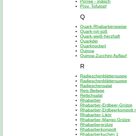
Porree - indisch
Prov. Tofutopf
Q
Quark-Rhabarberspeise
Quark-rot-süß
Quark-weiß-herzhaft
Quarkdip
Quarknockerl
Quinoa
Quinoa-Zucchini-Auflauf
R
Radieschenblättersuppe
Radieschenblättersuppe
Radieschensalat
Reis-Beilage
Rettichsalat
Rhabarber
Rhabarber-Erdbeer-Grütze
Rhabarber-Erdbeerkompott m
Rhabarber-Likör
Rhabarber-Mango-Grütze
Rhabarbergrütze
Rhabarberkompott
Rhabarberkuchen 1