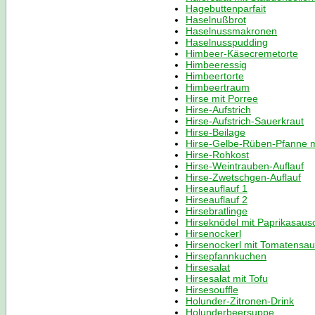
Hagebuttenparfait
Haselnußbrot
Haselnussmakronen
Haselnusspudding
Himbeer-Käsecremetorte
Himbeeressig
Himbeertorte
Himbeertraum
Hirse mit Porree
Hirse-Aufstrich
Hirse-Aufstrich-Sauerkraut
Hirse-Beilage
Hirse-Gelbe-Rüben-Pfanne mi
Hirse-Rohkost
Hirse-Weintrauben-Auflauf
Hirse-Zwetschgen-Auflauf
Hirseauflauf 1
Hirseauflauf 2
Hirsebratlinge
Hirseknödel mit Paprikasaus
Hirsenockerl
Hirsenockerl mit Tomatensa
Hirsepfannkuchen
Hirsesalat
Hirsesalat mit Tofu
Hirsesouffle
Holunder-Zitronen-Drink
Holunderbeersuppe