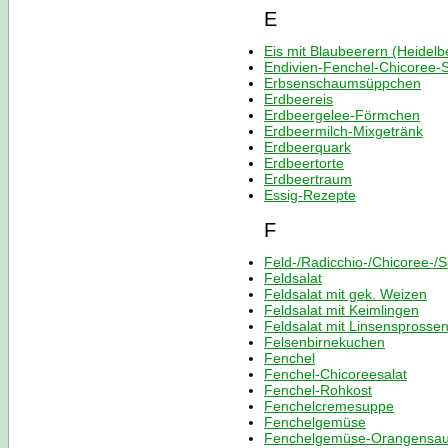
E
Eis mit Blaubeerern (Heidelb
Endivien-Fenchel-Chicoree-S
Erbsenschaumsüppchen
Erdbeereis
Erdbeergelee-Förmchen
Erdbeermilch-Mixgetränk
Erdbeerquark
Erdbeertorte
Erdbeertraum
Essig-Rezepte
F
Feld-/Radicchio-/Chicoree-/S
Feldsalat
Feldsalat mit gek. Weizen
Feldsalat mit Keimlingen
Feldsalat mit Linsensprosse
Felsenbirnekuchen
Fenchel
Fenchel-Chicoreesalat
Fenchel-Rohkost
Fenchelcremesuppe
Fenchelgemüse
Fenchelgemüse-Orangensa