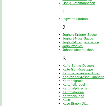
Honig-Bethmännchen
I
Ingwermakronen
J
Joghurt-Kräuter-Sauce
Joghurt-Nuss-Sauce
Joghurt-Orangen-Sauce
Joghurtsauce
Johannisbeerkuchen
K
Kaffe-Sahne-Dessert
Kalte Gemüsesuppe
Kapuzienerkresse-Butter
Kapuzienerkresse-Omelette
Kartoffelgratin
Kartoffelknödel
Kartoffelplätzchen
Kartoffelpüree
Kartoffelsuppe
Käse
Käse Birnen Diät