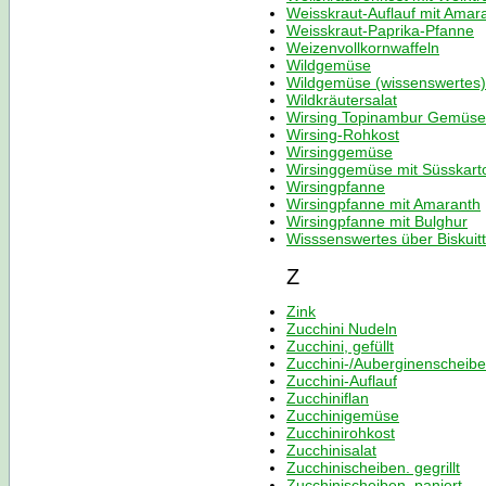
Weisskraut-Auflauf mit Amar
Weisskraut-Paprika-Pfanne
Weizenvollkornwaffeln
Wildgemüse
Wildgemüse (wissenswertes)
Wildkräutersalat
Wirsing Topinambur Gemüse
Wirsing-Rohkost
Wirsinggemüse
Wirsinggemüse mit Süsskarto
Wirsingpfanne
Wirsingpfanne mit Amaranth
Wirsingpfanne mit Bulghur
Wisssenswertes über Biskuitt
Z
Zink
Zucchini Nudeln
Zucchini, gefüllt
Zucchini-/Auberginenscheib
Zucchini-Auflauf
Zucchiniflan
Zucchinigemüse
Zucchinirohkost
Zucchinisalat
Zucchinischeiben. gegrillt
Zucchinischeiben. paniert