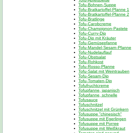
Tofu-Apfelspeise
Tofu-Bohnen-Suppe
Tofu-Bratkartoffel-Pfanne 1
Tofu-Bratkartoffel-Pfanne 2
Tofu-Bratlinge
Tofu-Carobcreme
Tofu-Champignon-Pastete
Tofu-Curry-Dip
Tofu-Dip mit Kräuter
Tofu-Gemüsepfanne
Tofu-Mandel-Sesam-Pfanne
Tofu-Nudelauflauf
Tofu-Obstsalat
Tofu-Rohkost
Tofu-Rosso-Pfanne
Tofu-Salat mit Weintrauben
Tofu-Sesam-Dip
Tofu-Tomaten-Dip
Tofufruchtcreme
Tofupfanne, japanisch
Tofupfanne, schnelle
Tofusauce
Tofuschnitzel
Tofuschnitzel mit Grünkern
Tofusuppe "chinesisch"
Tofusuppe mit Egerlingen
Tofusuppe mit Porree
Tofusuppe mit Weißkraut