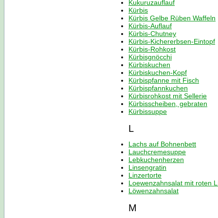
Kukuruzauflauf
Kürbis
Kürbis Gelbe Rüben Waffeln
Kürbis-Auflauf
Kürbis-Chutney
Kürbis-Kichererbsen-Eintopf
Kürbis-Rohkost
Kürbisgnöcchi
Kürbiskuchen
Kürbiskuchen-Kopf
Kürbispfanne mit Fisch
Kürbispfannkuchen
Kürbisrohkost mit Sellerie
Kürbisscheiben, gebraten
Kürbissuppe
L
Lachs auf Bohnenbett
Lauchcremesuppe
Lebkuchenherzen
Linsengratin
Linzertorte
Loewenzahnsalat mit roten L
Löwenzahnsalat
M