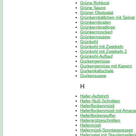
Grüne Rohkost
Grüne Sauce
Grüner Obstsalat
Grünkernbällchen mit Spinat
Grünkernbraten
Grünkernbratlinge
Grünkernnockerl
Grünkernsuppe
Grünkohl
Grünkohl mit Zwiebeln
Grünkohl mit Zwiebeln 2
Grünkohl-Auflauf
Gurkengemüse
Gurkengemüse mit Kapern
Gurkenkaltschale
Gurkensuppe
H
Hafer-Aufstrich
Hafer-Nuß-Schnitten
Haferflockenmüsli
Haferflockenmüsli mit Amara
Haferflockenpuffer
Hafergrützeschnitten
Hafermüsli
Hafermüsli-Sonntagsrezept
Hafersalat mit Staudenselleri