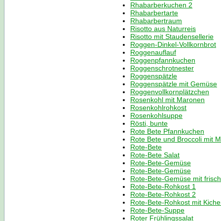
Rhabarberkuchen 2
Rhabarbertarte
Rhabarbertraum
Risotto aus Naturreis
Risotto mit Staudensellerie
Roggen-Dinkel-Vollkornbrot
Roggenauflauf
Roggenpfannkuchen
Roggenschrotnester
Roggenspätzle
Roggenspätzle mit Gemüse
Roggenvollkornplätzchen
Rosenkohl mit Maronen
Rosenkohlrohkost
Rosenkohlsuppe
Rösti, bunte
Rote Bete Pfannkuchen
Rote Bete und Broccoli mit 
Rote-Bete
Rote-Bete Salat
Rote-Bete-Gemüse
Rote-Bete-Gemüse
Rote-Bete-Gemüse mit frisc
Rote-Bete-Rohkost 1
Rote-Bete-Rohkost 2
Rote-Bete-Rohkost mit Kich
Rote-Bete-Suppe
Roter Frühlingssalat