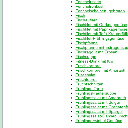
Fenchelrisotto
Fenchelrohkost
Fenchelscheiben, gebraten
Fisch
Fischauflauf
Fischfilet mit Gurkengemüse
Fischfilet mit Paprikagemüse
Fischfilet mit Tofu-Kräuterfül
Fischfilet-Frühlingsgemüse
Fischpfanne
Fischpfanne mit Estragonsa
Fischragout mit Erbsen
Fischsuppe
Fitness-Drink mit Kiwi
Frischkornbrei
Frischkornbrei mit Amaranth
Friseesalat
Früchtebrot
Fruchtschnitten
Frühlings-Tarte
Frühlingskräutersuppe
Frühlingssalat mit Amaranth
Frühlingssalat mit Bulgur
Frühlingssalat mit Granatapf
Frühlingssalat mit Spargel
Frühlingssalat-Gänseblümch
Frühlingszwiebel Gemüse