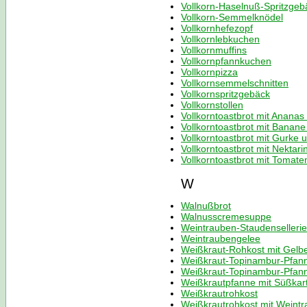
Vollkorn-Haselnuß-Spritzgeb
Vollkorn-Semmelknödel
Vollkornhefezopf
Vollkornlebkuchen
Vollkornmuffins
Vollkornpfannkuchen
Vollkornpizza
Vollkornsemmelschnitten
Vollkornspritzgebäck
Vollkornstollen
Vollkorntoastbrot mit Ananas
Vollkorntoastbrot mit Banan
Vollkorntoastbrot mit Gurke 
Vollkorntoastbrot mit Nektar
Vollkorntoastbrot mit Tomate
W
Walnußbrot
Walnusscremesuppe
Weintrauben-Staudenselleri
Weintraubengelee
Weißkraut-Rohkost mit Gelb
Weißkraut-Topinambur-Pfan
Weißkraut-Topinambur-Pfan
Weißkrautpfanne mit Süßkart
Weißkrautrohkost
Weißkrautrohkost mit Weint