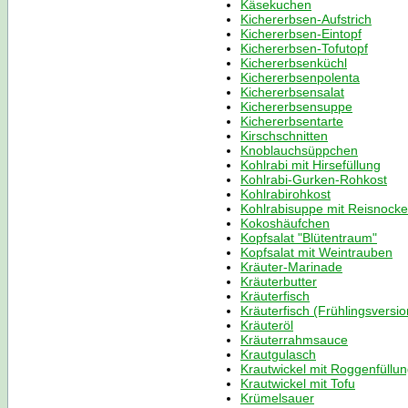
Käsekuchen
Kichererbsen-Aufstrich
Kichererbsen-Eintopf
Kichererbsen-Tofutopf
Kichererbsenküchl
Kichererbsenpolenta
Kichererbsensalat
Kichererbsensuppe
Kichererbsentarte
Kirschschnitten
Knoblauchsüppchen
Kohlrabi mit Hirsefüllung
Kohlrabi-Gurken-Rohkost
Kohlrabirohkost
Kohlrabisuppe mit Reisnocke
Kokoshäufchen
Kopfsalat "Blütentraum"
Kopfsalat mit Weintrauben
Kräuter-Marinade
Kräuterbutter
Kräuterfisch
Kräuterfisch (Frühlingsversio
Kräuteröl
Kräuterrahmsauce
Krautgulasch
Krautwickel mit Roggenfüllu
Krautwickel mit Tofu
Krümelsauer