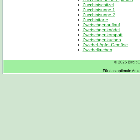
Zucchinischitzel
Zucchinisuppe 1
Zucchinisuppe 2
Zucchinitarte
Zwetschgenauflauf
Zwetschgenknödel
Zwetschgenkompott
Zwetschgenkuchen
Zwiebel-Apfel-Gemüse
Zwiebelkuchen
© 2026 Birgit 
Für das optimale Anz