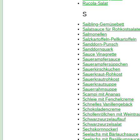
Rucola-Salat
S
Saibling-Gemüsebett
Salatsauce für Rohkostsalate
Salmonellen
Salzkartoffeln-Pellkartoffeln
Sanddorn-Punsch
Sanddornquark
Sauce Vinagrette
Sauerampfersauce
Sauerampfersüppchen
Sauerkirschkuchen
Sauerkraut-Rohkost
Sauerkrautrohkost
Sauerkrautsuppe
Sauerrahmsuppe
Scampi mit Ananas
Schleie mit Fenchelcreme
Schnelles Vanillengebäck
Schokoladencreme
Schollenröllchen mit Weintr
Schwarzwurzelauflauf
Schwarzwurzelsalat
Sechskornnockerl
Seelachs mit Bärlauchsauce
Seelachs mit Basilikumsauce