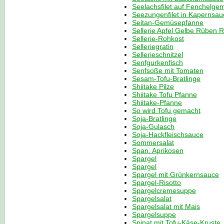
Seelachsfilet auf Fenchelge
Seezungenfilet in Kapernsau
Seitan-Gemüsepfanne
Sellerie Apfel Gelbe Rüben 
Sellerie-Rohkost
Selleriegratin
Sellerieschnitzel
Senfgurkenfisch
Senfsoße mit Tomaten
Sesam-Tofu-Bratlinge
Shiitake Pilze
Shiitake Tofu Pfanne
Shiitake-Pfanne
So wird Tofu gemacht
Soja-Bratlinge
Soja-Gulasch
Soja-Hackfleischsauce
Sommersalat
Span. Aprikosen
Spargel
Spargel
Spargel mit Grünkernsauce
Spargel-Risotto
Spargelcremesuppe
Spargelsalat
Spargelsalat mit Mais
Spargelsuppe
Spinat mit Tofu-Käse-Kruste