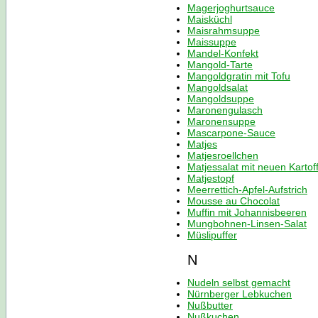
Magerjoghurtsauce
Maisküchl
Maisrahmsuppe
Maissuppe
Mandel-Konfekt
Mangold-Tarte
Mangoldgratin mit Tofu
Mangoldsalat
Mangoldsuppe
Maronengulasch
Maronensuppe
Mascarpone-Sauce
Matjes
Matjesroellchen
Matjessalat mit neuen Kartof
Matjestopf
Meerrettich-Apfel-Aufstrich
Mousse au Chocolat
Muffin mit Johannisbeeren
Mungbohnen-Linsen-Salat
Müslipuffer
N
Nudeln selbst gemacht
Nürnberger Lebkuchen
Nußbutter
Nußkuchen