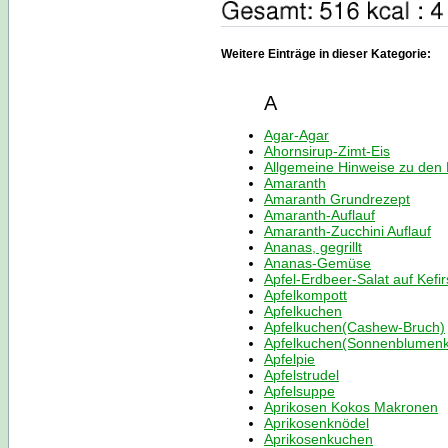
Weitere Einträge in dieser Kategorie:
A
Agar-Agar
Ahornsirup-Zimt-Eis
Allgemeine Hinweise zu den
Amaranth
Amaranth Grundrezept
Amaranth-Auflauf
Amaranth-Zucchini Auflauf
Ananas, gegrillt
Ananas-Gemüse
Apfel-Erdbeer-Salat auf Kefi
Apfelkompott
Apfelkuchen
Apfelkuchen(Cashew-Bruch)
Apfelkuchen(Sonnenblumenk
Apfelpie
Apfelstrudel
Apfelsuppe
Aprikosen Kokos Makronen
Aprikosenknödel
Aprikosenkuchen