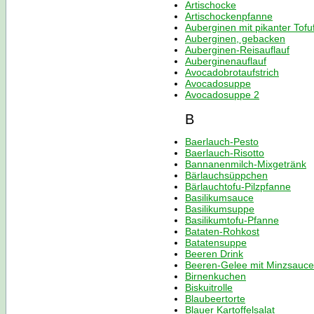
Artischocke
Artischockenpfanne
Auberginen mit pikanter Tofu
Auberginen, gebacken
Auberginen-Reisauflauf
Auberginenauflauf
Avocadobrotaufstrich
Avocadosuppe
Avocadosuppe 2
B
Baerlauch-Pesto
Baerlauch-Risotto
Bannanenmilch-Mixgetränk
Bärlauchsüppchen
Bärlauchtofu-Pilzpfanne
Basilikumsauce
Basilikumsuppe
Basilikumtofu-Pfanne
Bataten-Rohkost
Batatensuppe
Beeren Drink
Beeren-Gelee mit Minzsauce
Birnenkuchen
Biskuitrolle
Blaubeertorte
Blauer Kartoffelsalat