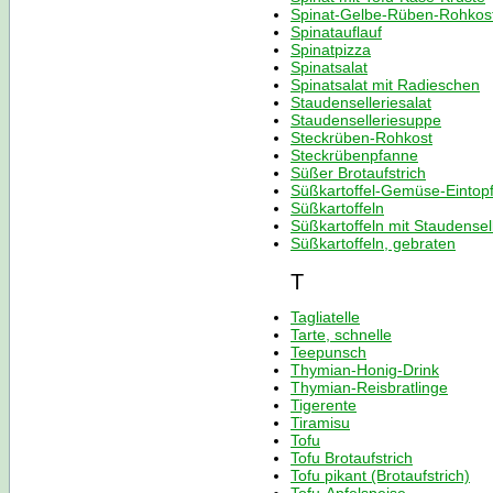
Spinat-Gelbe-Rüben-Rohkost 
Spinatauflauf
Spinatpizza
Spinatsalat
Spinatsalat mit Radieschen
Staudenselleriesalat
Staudenselleriesuppe
Steckrüben-Rohkost
Steckrübenpfanne
Süßer Brotaufstrich
Süßkartoffel-Gemüse-Eintop
Süßkartoffeln
Süßkartoffeln mit Staudensel
Süßkartoffeln, gebraten
T
Tagliatelle
Tarte, schnelle
Teepunsch
Thymian-Honig-Drink
Thymian-Reisbratlinge
Tigerente
Tiramisu
Tofu
Tofu Brotaufstrich
Tofu pikant (Brotaufstrich)