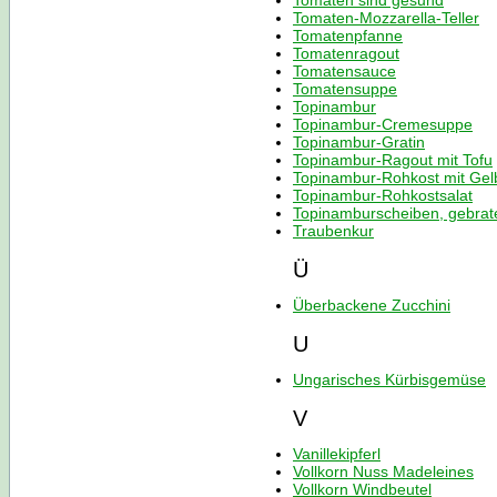
Tomaten sind gesund
Tomaten-Mozzarella-Teller
Tomatenpfanne
Tomatenragout
Tomatensauce
Tomatensuppe
Topinambur
Topinambur-Cremesuppe
Topinambur-Gratin
Topinambur-Ragout mit Tofu
Topinambur-Rohkost mit Ge
Topinambur-Rohkostsalat
Topinamburscheiben, gebrat
Traubenkur
Ü
Überbackene Zucchini
U
Ungarisches Kürbisgemüse
V
Vanillekipferl
Vollkorn Nuss Madeleines
Vollkorn Windbeutel