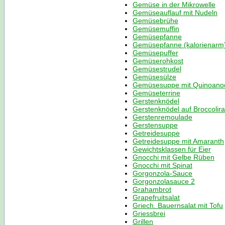
Gemüse in der Mikrowelle
Gemüseauflauf mit Nudeln
Gemüsebrühe
Gemüsemuffin
Gemüsepfanne
Gemüsepfanne (kalorienarm
Gemüsepuffer
Gemüserohkost
Gemüsestrudel
Gemüsesülze
Gemüsesuppe mit Quinoanoc
Gemüseterrine
Gerstenknödel
Gerstenknödel auf Broccolir
Gerstenremoulade
Gerstensuppe
Getreidesuppe
Getreidesuppe mit Amaranth
Gewichtsklassen für Eier
Gnocchi mit Gelbe Rüben
Gnocchi mit Spinat
Gorgonzola-Sauce
Gorgonzolasauce 2
Grahambrot
Grapefruitsalat
Griech. Bauernsalat mit Tofu
Griessbrei
Grillen