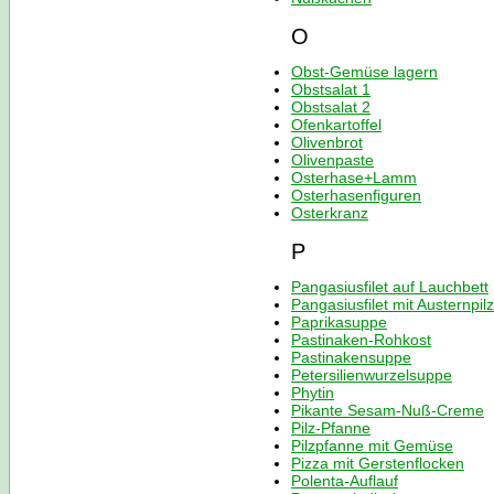
O
Obst-Gemüse lagern
Obstsalat 1
Obstsalat 2
Ofenkartoffel
Olivenbrot
Olivenpaste
Osterhase+Lamm
Osterhasenfiguren
Osterkranz
P
Pangasiusfilet auf Lauchbett
Pangasiusfilet mit Austernpil
Paprikasuppe
Pastinaken-Rohkost
Pastinakensuppe
Petersilienwurzelsuppe
Phytin
Pikante Sesam-Nuß-Creme
Pilz-Pfanne
Pilzpfanne mit Gemüse
Pizza mit Gerstenflocken
Polenta-Auflauf