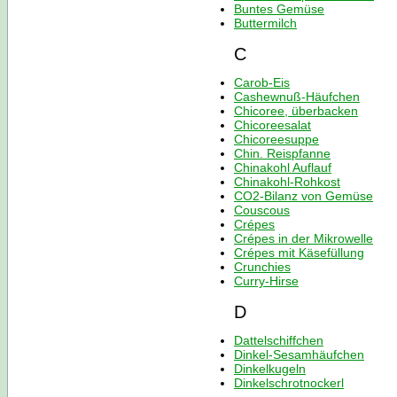
Buntes Gemüse
Buttermilch
C
Carob-Eis
Cashewnuß-Häufchen
Chicoree, überbacken
Chicoreesalat
Chicoreesuppe
Chin. Reispfanne
Chinakohl Auflauf
Chinakohl-Rohkost
CO2-Bilanz von Gemüse
Couscous
Crépes
Crépes in der Mikrowelle
Crépes mit Käsefüllung
Crunchies
Curry-Hirse
D
Dattelschiffchen
Dinkel-Sesamhäufchen
Dinkelkugeln
Dinkelschrotnockerl