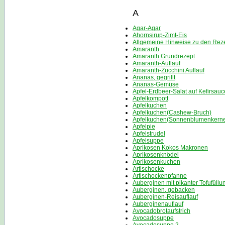
A
Agar-Agar
Ahornsirup-Zimt-Eis
Allgemeine Hinweise zu den Rez
Amaranth
Amaranth Grundrezept
Amaranth-Auflauf
Amaranth-Zucchini Auflauf
Ananas, gegrillt
Ananas-Gemüse
Apfel-Erdbeer-Salat auf Kefirsauc
Apfelkompott
Apfelkuchen
Apfelkuchen(Cashew-Bruch)
Apfelkuchen(Sonnenblumenkern
Apfelpie
Apfelstrudel
Apfelsuppe
Aprikosen Kokos Makronen
Aprikosenknödel
Aprikosenkuchen
Artischocke
Artischockenpfanne
Auberginen mit pikanter Tofufüllu
Auberginen, gebacken
Auberginen-Reisauflauf
Auberginenauflauf
Avocadobrotaufstrich
Avocadosuppe