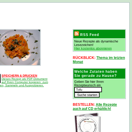
RSS Feed
Neue Rezepte als dynamische
Lesezeichen!
Hier kostenlos abonnieren
RÜCKBLICK:
Thema im letzten
Monat
Welche Zutaten haben
Sie gerade zu Hause?
SPEICHERN & DRUCKEN
Dieses Rezept als PDF-Dokument
Geben Sie hier Ihren
auf Ihren Computer kopieren: zum
Rezeptwunsch ein
en, Sammeln und Ausprobieren.
BESTELLEN:
Alle Rezepte
auch auf CD erhältlich!