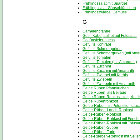
Frühlingssalat mit Spargel
Frühlingssalat-Gänseblümchen
Frühlingszwiebel Gemüse
G
Garnelenpfanne
Gebr. Kabeljaufilet auf Feldsalat
Gedünsteter Lachs
Gefüllte Kohlrabi
Gefüllte Schmorgurken
Gefüllte Schomorgurken (mit Ama
Gefüllte Tomaten
Gefüllte Tomaten (mit Amaranth)
Gefüllte Zucchini
Gefüllte Zucchini mit Amaranth
Gefüllte Zwiebel mit Kürbis
Gefüllte Zwiebeln
Gefüllte Zwiebeln mit Amaranth
Gelbe Rüben Pfannkuchen
Gelbe Rüben, als Beilage
Gelbe Rüben-Rohkost mit gek. Li
Gelbe Rübenrohkost
Gelbe-Rüben mit Petersiliensauc
Gelbe-Rüben-Lauch-Rohkost
Gelbe-Rüben-Rohkost
Gelbe-Rüben-Rohkost mit Fenche
Gelbe-Rüben-Rohkost mit Tofusa
Gelbe-Rüben-Suppe
Gelbe-Rüben-Torte
Gelbe-Rueben-Rohkost mit Seller