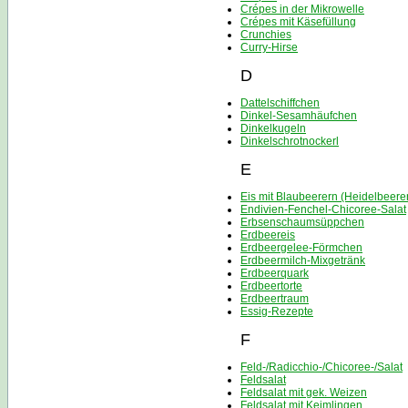
Crépes in der Mikrowelle
Crépes mit Käsefüllung
Crunchies
Curry-Hirse
D
Dattelschiffchen
Dinkel-Sesamhäufchen
Dinkelkugeln
Dinkelschrotnockerl
E
Eis mit Blaubeerern (Heidelbeere
Endivien-Fenchel-Chicoree-Salat
Erbsenschaumsüppchen
Erdbeereis
Erdbeergelee-Förmchen
Erdbeermilch-Mixgetränk
Erdbeerquark
Erdbeertorte
Erdbeertraum
Essig-Rezepte
F
Feld-/Radicchio-/Chicoree-/Salat
Feldsalat
Feldsalat mit gek. Weizen
Feldsalat mit Keimlingen