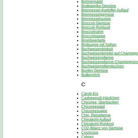
Bohnensalat
Bratpaprika-Gemüse
Brennessel-Kartoffel-Auflauf
Brennesselgemüse
Brennesselsuppe
Broccoli-Gemüse
Broccoli-Rohkost
Broccolirahm
Broccolisuppe
Brombeertarte
Brotsuppe mit Safran
Buchweizenbiskuit
Buchweizenknödel auf Champign
Buchweizenpfanne
Buchweizenpfanne-Champignons
Buchweizenpfannkuchen
Buntes Gemüse
Buttermilch
C
Carob-Eis
Cashewnuß-Häufchen
Chicoree, überbacken
Chicoreesalat
Chicoreesuppe
Chin. Reispfanne
Chinakohl Auflauf
Chinakohl-Rohkost
CO2-Bilanz von Gemüse
Couscous
Crépes