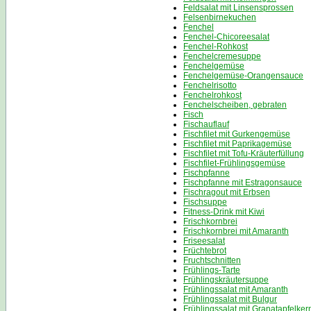
Feldsalat mit Linsensprossen
Felsenbirnekuchen
Fenchel
Fenchel-Chicoreesalat
Fenchel-Rohkost
Fenchelcremesuppe
Fenchelgemüse
Fenchelgemüse-Orangensauce
Fenchelrisotto
Fenchelrohkost
Fenchelscheiben, gebraten
Fisch
Fischauflauf
Fischfilet mit Gurkengemüse
Fischfilet mit Paprikagemüse
Fischfilet mit Tofu-Kräuterfüllung
Fischfilet-Frühlingsgemüse
Fischpfanne
Fischpfanne mit Estragonsauce
Fischragout mit Erbsen
Fischsuppe
Fitness-Drink mit Kiwi
Frischkornbrei
Frischkornbrei mit Amaranth
Friseesalat
Früchtebrot
Fruchtschnitten
Frühlings-Tarte
Frühlingskräutersuppe
Frühlingssalat mit Amaranth
Frühlingssalat mit Bulgur
Frühlingssalat mit Granatapfelke