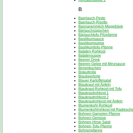
Avocadosuppe 2
B
Baerlauch-Pesto
Baerlauch-Risotto
Bannanenmilch-Mixgetränk
Bärlauchsüppchen
Bärlauchtofu-Pilzpfanne
Basilikumsauce
Basilikumsuppe
Basilikumtofu-Pfanne
Bataten-Rohkost
Batatensuppe
Beeren Drink
Beeren-Gelee mit Minzsauce
Birnenkuchen
Biskuitrolle
Blaubeertorte
Blauer Kartoffelsalat
Blaukraut mit Äpfeln
Blaukraut-Rohkost mit Tofu
Blaukrautrohkost 1
Blaukrautrohkost 2
Blaukrautrohkost mit Äpfeln
Blumenkohl-Rohkost
Blumenkohlrohkost mit Radiesch
Bohnen-Garnelen-Pfanne
Bohnen-Gemüse
Bohnen-Hirse-Salat
Bohnen-Tofu-Pfanne
Bohnenpfanne