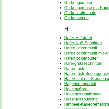
Gurkengemüse
Gurkengemüse mit Kape
Gurkenkaltschale
Gurkensuppe
H
Hafer-Aufstrich
Hafer-Nuß-Schnitten
Haferflockenmüsli
Haferflockenmüsli mit A
Haferflockenpuffer
Hafergrützeschnitten
Hafermüsli
Hafermüsli-Sonntagsrez
Hafersalat mit Staudense
Hagebuttenparfait
Haselnußbrot
Haselnussmakronen
Haselnusspudding
Himbeer-Käsecremetort