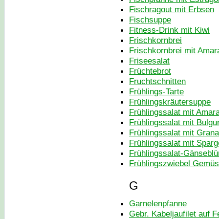
Fischragout mit Erbsen
Fischsuppe
Fitness-Drink mit Kiwi
Frischkornbrei
Frischkornbrei mit Amar
Friseesalat
Früchtebrot
Fruchtschnitten
Frühlings-Tarte
Frühlingskräutersuppe
Frühlingssalat mit Amar
Frühlingssalat mit Bulgu
Frühlingssalat mit Grana
Frühlingssalat mit Sparg
Frühlingssalat-Gänsebl
Frühlingszwiebel Gemü
G
Garnelenpfanne
Gebr. Kabeljaufilet auf F