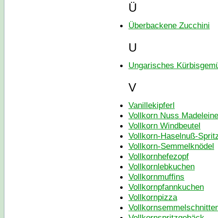
Ü
Überbackene Zucchini
U
Ungarisches Kürbisgem
V
Vanillekipferl
Vollkorn Nuss Madelein
Vollkorn Windbeutel
Vollkorn-Haselnuß-Spri
Vollkorn-Semmelknödel
Vollkornhefezopf
Vollkornlebkuchen
Vollkornmuffins
Vollkornpfannkuchen
Vollkornpizza
Vollkornsemmelschnitte
Vollkornspritzgebäck