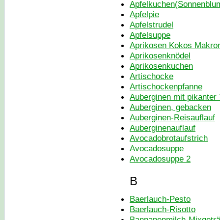
Apfelkuchen(Sonnenblu
Apfelpie
Apfelstrudel
Apfelsuppe
Aprikosen Kokos Makro
Aprikosenknödel
Aprikosenkuchen
Artischocke
Artischockenpfanne
Auberginen mit pikanter 
Auberginen, gebacken
Auberginen-Reisauflauf
Auberginenauflauf
Avocadobrotaufstrich
Avocadosuppe
Avocadosuppe 2
B
Baerlauch-Pesto
Baerlauch-Risotto
Bannanenmilch-Mixgetr