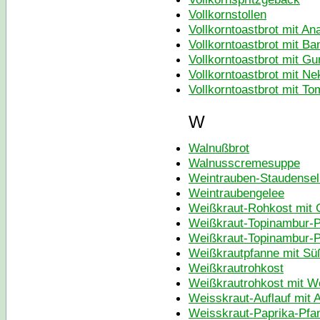
Vollkornstollen
Vollkorntoastbrot mit A
Vollkorntoastbrot mit B
Vollkorntoastbrot mit G
Vollkorntoastbrot mit Ne
Vollkorntoastbrot mit T
W
Walnußbrot
Walnusscremesuppe
Weintrauben-Staudensel
Weintraubengelee
Weißkraut-Rohkost mit 
Weißkraut-Topinambur-
Weißkraut-Topinambur-P
Weißkrautpfanne mit Süß
Weißkrautrohkost
Weißkrautrohkost mit W
Weisskraut-Auflauf mit 
Weisskraut-Paprika-Pfa