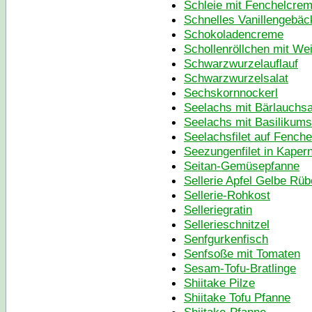
Schleie mit Fenchelcre
Schnelles Vanillengebäc
Schokoladencreme
Schollenröllchen mit We
Schwarzwurzelauflauf
Schwarzwurzelsalat
Sechskornnockerl
Seelachs mit Bärlauchs
Seelachs mit Basilikum
Seelachsfilet auf Fench
Seezungenfilet in Kaper
Seitan-Gemüsepfanne
Sellerie Apfel Gelbe Rü
Sellerie-Rohkost
Selleriegratin
Sellerieschnitzel
Senfgurkenfisch
Senfsoße mit Tomaten
Sesam-Tofu-Bratlinge
Shiitake Pilze
Shiitake Tofu Pfanne