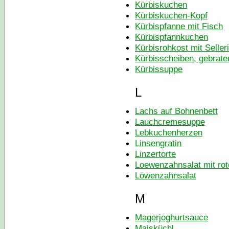
Kürbiskuchen
Kürbiskuchen-Kopf
Kürbispfanne mit Fisch
Kürbispfannkuchen
Kürbisrohkost mit Seller
Kürbisscheiben, gebrate
Kürbissuppe
L
Lachs auf Bohnenbett
Lauchcremesuppe
Lebkuchenherzen
Linsengratin
Linzertorte
Loewenzahnsalat mit rot
Löwenzahnsalat
M
Magerjoghurtsauce
Maisküchl