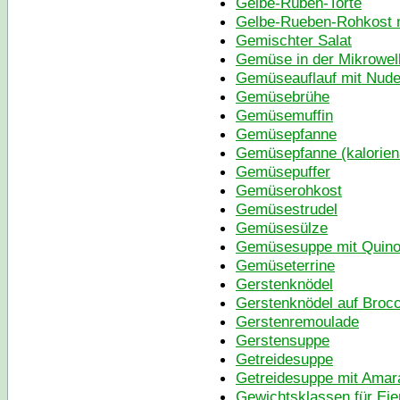
Gelbe-Rüben-Torte
Gelbe-Rueben-Rohkost mi
Gemischter Salat
Gemüse in der Mikrowel
Gemüseauflauf mit Nude
Gemüsebrühe
Gemüsemuffin
Gemüsepfanne
Gemüsepfanne (kalorie
Gemüsepuffer
Gemüserohkost
Gemüsestrudel
Gemüsesülze
Gemüsesuppe mit Quino
Gemüseterrine
Gerstenknödel
Gerstenknödel auf Broc
Gerstenremoulade
Gerstensuppe
Getreidesuppe
Getreidesuppe mit Amar
Gewichtsklassen für Eie