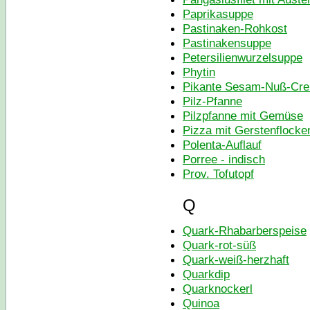
Paprikasuppe
Pastinaken-Rohkost
Pastinakensuppe
Petersilienwurzelsuppe
Phytin
Pikante Sesam-Nuß-Cr
Pilz-Pfanne
Pilzpfanne mit Gemüse
Pizza mit Gerstenflocke
Polenta-Auflauf
Porree - indisch
Prov. Tofutopf
Q
Quark-Rhabarberspeise
Quark-rot-süß
Quark-weiß-herzhaft
Quarkdip
Quarknockerl
Quinoa