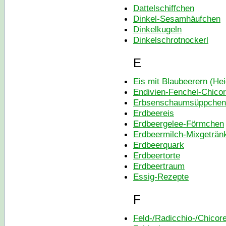
Dattelschiffchen
Dinkel-Sesamhäufchen
Dinkelkugeln
Dinkelschrotnockerl
E
Eis mit Blaubeerern (He
Endivien-Fenchel-Chicor
Erbsenschaumsüppchen
Erdbeereis
Erdbeergelee-Förmchen
Erdbeermilch-Mixgeträn
Erdbeerquark
Erdbeertorte
Erdbeertraum
Essig-Rezepte
F
Feld-/Radicchio-/Chicore