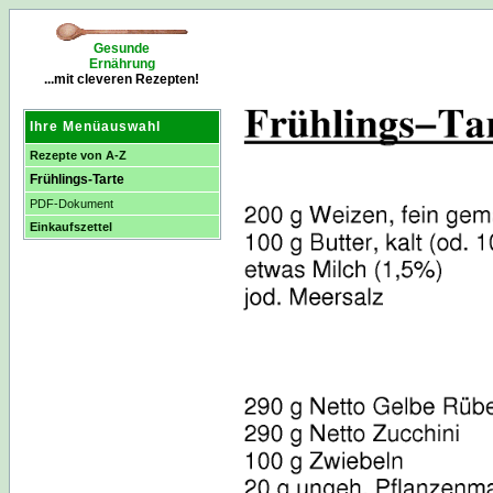
Gesunde
Ernährung
...mit cleveren Rezepten!
Ihre Menüauswahl
Rezepte von A-Z
Frühlings-Tarte
PDF-Dokument
Einkaufszettel