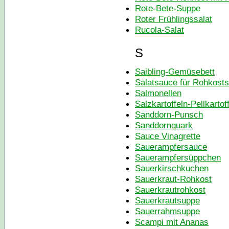
Rote-Bete-Suppe
Roter Frühlingssalat
Rucola-Salat
S
Saibling-Gemüsebett
Salatsauce für Rohkosts
Salmonellen
Salzkartoffeln-Pellkartof
Sanddorn-Punsch
Sanddornquark
Sauce Vinagrette
Sauerampfersauce
Sauerampfersüppchen
Sauerkirschkuchen
Sauerkraut-Rohkost
Sauerkrautrohkost
Sauerkrautsuppe
Sauerrahmsuppe
Scampi mit Ananas