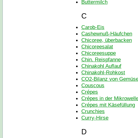
Buttermilch
C
Carob-Eis
Cashewnuß-Häufchen
Chicoree, überbacken
Chicoreesalat
Chicoreesuppe
Chin. Reispfanne
Chinakohl Auflauf
Chinakohl-Rohkost
CO2-Bilanz von Gemüs
Couscous
Crépes
Crépes in der Mikrowell
Crépes mit Käsefüllung
Crunchies
Curry-Hirse
D