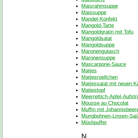
Maisrahmsuppe
Maissuppe
Mandel-Konfekt
Mangold-Tarte
Mangoldgratin mit Tofu
Mangoldsalat
Mangoldsuppe
Maronengulasch
Maronensuppe
Mascarpone-Sauce
Matjes
Matjesroellchen
Matjessalat mit neuen Ka
Matjestopf
Meerrettich-Apfel-Aufstr
Mousse au Chocolat
Muffin mit Johannisbeer
Mungbohnen-Linsen-Sal
Müslipuffer
N