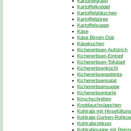
Kartoffelgratin
Kartoffelknödel
Kartoffelplätzchen
Kartoffelpüree
Kartoffelsuppe
Käse
Käse Birnen Diät
Käsekuchen
Kichererbsen-Aufstrich
Kichererbsen-Eintopf
Kichererbsen-Tofutopf
Kichererbsenküchl
Kichererbsenpolenta
Kichererbsensalat
Kichererbsensuppe
Kichererbsentarte
Kirschschnitten
Knoblauchsüppchen
Kohlrabi mit Hirsefüllung
Kohlrabi-Gurken-Rohkos
Kohlrabirohkost
Kohlrabisuppe mit Reisn