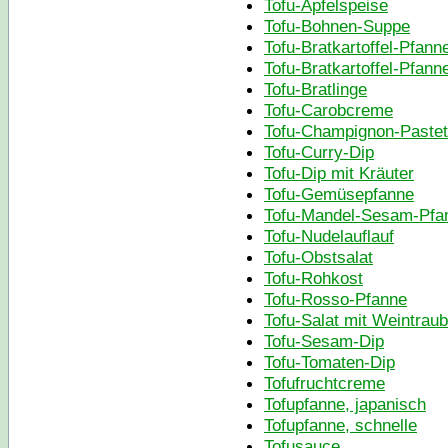
Tofu-Apfelspeise
Tofu-Bohnen-Suppe
Tofu-Bratkartoffel-Pfann
Tofu-Bratkartoffel-Pfann
Tofu-Bratlinge
Tofu-Carobcreme
Tofu-Champignon-Paste
Tofu-Curry-Dip
Tofu-Dip mit Kräuter
Tofu-Gemüsepfanne
Tofu-Mandel-Sesam-Pfa
Tofu-Nudelauflauf
Tofu-Obstsalat
Tofu-Rohkost
Tofu-Rosso-Pfanne
Tofu-Salat mit Weintrau
Tofu-Sesam-Dip
Tofu-Tomaten-Dip
Tofufruchtcreme
Tofupfanne, japanisch
Tofupfanne, schnelle
Tofusauce