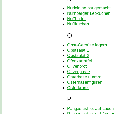
Nudeln selbst gemacht
Nürnberger Lebkuchen
Nußbutter
Nußkuchen
O
Obst-Gemüse lagern
Obstsalat 1
Obstsalat 2
Ofenkartoffel
Olivenbrot
Olivenpaste
Osterhase+Lamm
Osterhasenfiguren
Osterkranz
P
Pangasiusfilet auf Lauch
Pangasiusfilet mit Auste