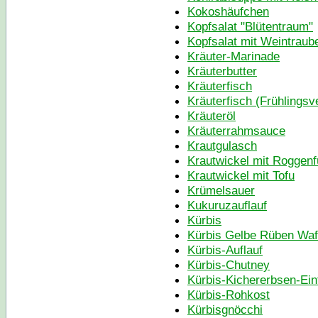
Kokoshäufchen
Kopfsalat "Blütentraum"
Kopfsalat mit Weintraub
Kräuter-Marinade
Kräuterbutter
Kräuterfisch
Kräuterfisch (Frühlingsv
Kräuteröl
Kräuterrahmsauce
Krautgulasch
Krautwickel mit Roggenf
Krautwickel mit Tofu
Krümelsauer
Kukuruzauflauf
Kürbis
Kürbis Gelbe Rüben Waf
Kürbis-Auflauf
Kürbis-Chutney
Kürbis-Kichererbsen-Ein
Kürbis-Rohkost
Kürbisgnöcchi