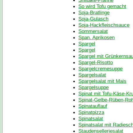
Shiitake-Pfanne
So wird Tofu gemacht
Soja-Bratlinge
Soja-Gulasch
Soja-Hackfleischsauce
Sommersalat
Span. Aprikosen
Spargel
Spargel
Spargel mit Grünkernsa
Spargel-Risotto
Spargelcremesuppe
Spargelsalat
Spargelsalat mit Mais
Spargelsuppe
Spinat mit Tofu-Käse-Kr
Spinat-Gelbe-Rüben-Rohk
Spinatauflauf
Spinatpizza
Spinatsalat
Spinatsalat mit Radiesc
Staudenselleriesalat