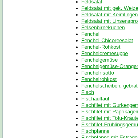
Feldsalat
Feldsalat mit gek. Weiz
Feldsalat mit Keimlingen
Feldsalat mit Linsenspr
Felsenbirnekuchen
Fenchel
Fenchel-Chicoreesalat
Fenchel-Rohkost
Fenchelcremesuppe
Fenchelgemüse
Fenchelgemüse-Orange
Fenchelrisotto
Fenchelrohkost
Fenchelscheiben, gebra
Fisch
Fischauflauf
Fischfilet mit Gurkenge
Fischfilet mit Paprikag
Fischfilet mit Tofu-Kräut
Fischfilet-Frühlingsgem
Fischpfanne
Fischpfanne mit Estrag