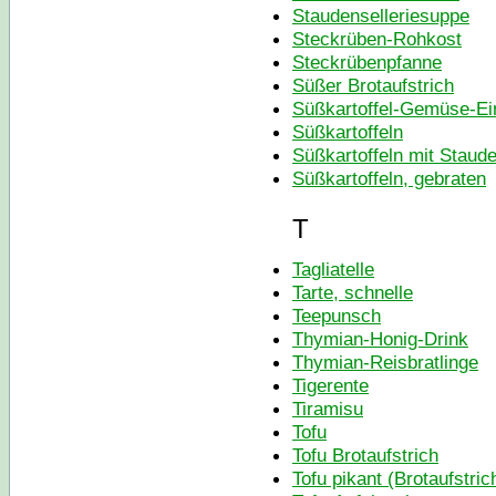
Staudenselleriesuppe
Steckrüben-Rohkost
Steckrübenpfanne
Süßer Brotaufstrich
Süßkartoffel-Gemüse-Ei
Süßkartoffeln
Süßkartoffeln mit Staude
Süßkartoffeln, gebraten
T
Tagliatelle
Tarte, schnelle
Teepunsch
Thymian-Honig-Drink
Thymian-Reisbratlinge
Tigerente
Tiramisu
Tofu
Tofu Brotaufstrich
Tofu pikant (Brotaufstric